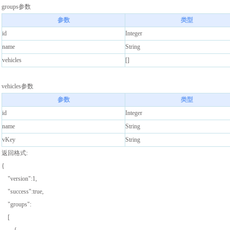
groups参数
参数
类型
id
Integer
name
String
vehicles
[]
vehicles参数
参数
类型
id
Integer
name
String
vKey
String
返回格式:
{
"version":1,
"success":true,
"groups":
[