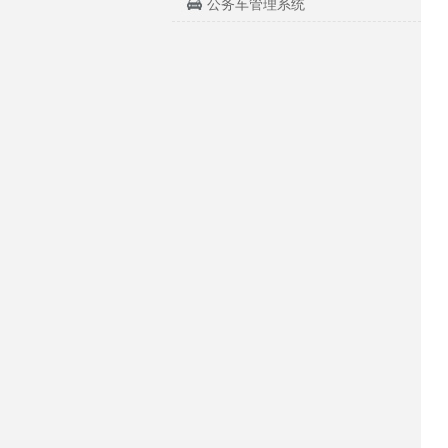
公务车管理系统