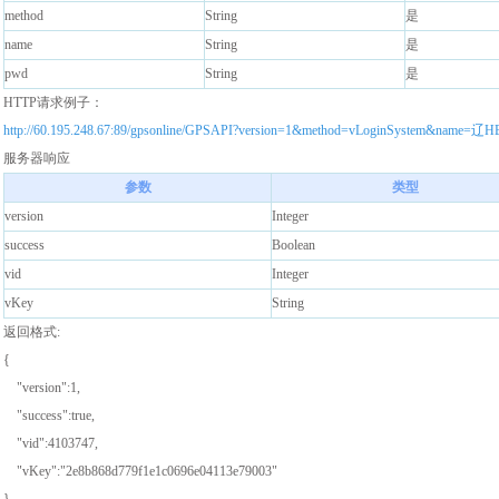
method
String
是
name
String
是
pwd
String
是
HTTP请求例子：
http://60.195.248.67:89/gpsonline/GPSAPI?version=1&method=vLoginSystem&name=
服务器响应
参数
类型
version
Integer
success
Boolean
vid
Integer
vKey
String
返回格式:
{
"version":1,
"success":true,
"vid":4103747,
"vKey":"2e8b868d779f1e1c0696e04113e79003"