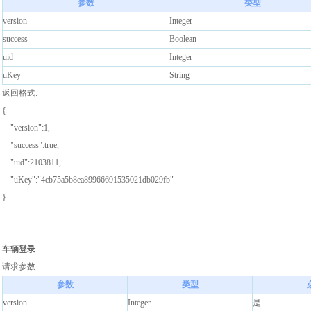
参数
类型
version
Integer
success
Boolean
uid
Integer
uKey
String
返回格式:
{
"version":1,
"success":true,
"uid":2103811,
"uKey":"4cb75a5b8ea89966691535021db029fb"
}
车辆登录
请求参数
参数
类型
version
Integer
是