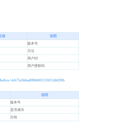
必须
说明
版本号
方法
用户ID
用户授权码
811&uKey=4cb75a5b8ea89966691535021db029fb
说明
版本号
是否成功
分组