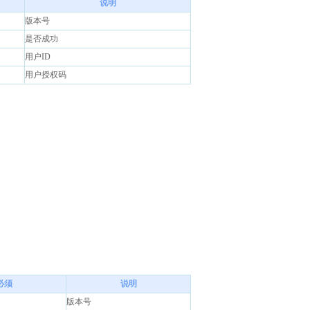
说明
版本号
是否成功
用户ID
用户授权码
必须
说明
版本号