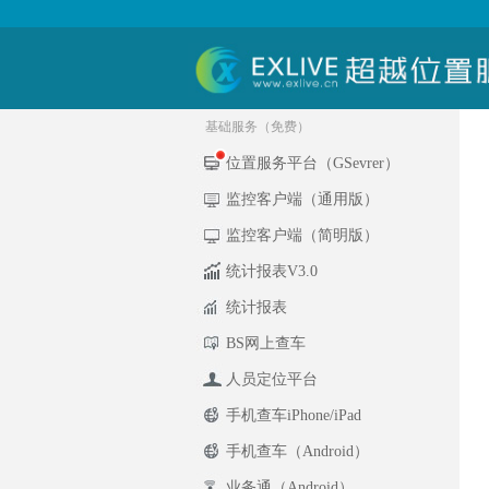
基础服务（免费）
位置服务平台（GSevrer）
监控客户端（通用版）
监控客户端（简明版）
统计报表V3.0
统计报表
BS网上查车
人员定位平台
手机查车iPhone/iPad
手机查车（Android）
业务通（Android）