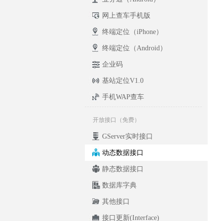
网上查车手机版
终端定位（iPhone）
终端定位（Android）
企业码
基站定位V1.0
手机WAP查车
开放接口（免费）
GServer实时接口
动态数据接口
静态数据接口
数据库字典
其他接口
接口更新(Interface)