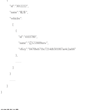
{
"id":"3012222",
"name":"私车",
"vehicles":
[
{
"id":"4103780",
"name":"辽G53609new",
"vKey":"0470beb71bc7214db501067ae4c2aeb6"
},
……
]
}
……
]
}