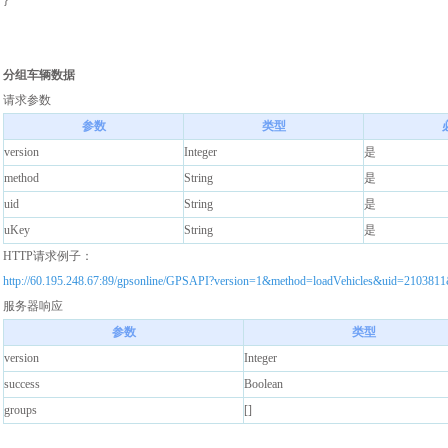
}
分组车辆数据
请求参数
参数
类型
version
Integer
是
method
String
是
uid
String
是
uKey
String
是
HTTP请求例子：
http://60.195.248.67:89/gpsonline/GPSAPI?version=1&method=loadVehicles&uid=2103
服务器响应
参数
类型
version
Integer
success
Boolean
groups
[]