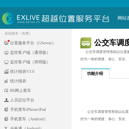
网站
基础服务（免费）
公交车调
位置服务平台（GSevrer）
公交车调度管理系统以位置服
监控客户端（通用版）
控为一体的便捷、省心、安全、
监控客户端（简明版）
统计报表V3.0
功能介绍
统计报表
BS网上查车
人员定位平台
手机查车iPhone/iPad
手机查车（Android）
业务通（Android）