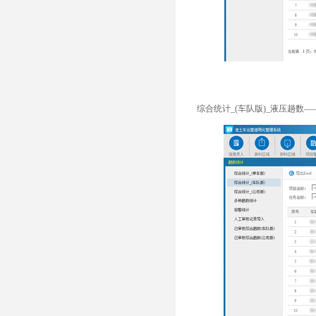
综合统计_(车队版)_液压趟数