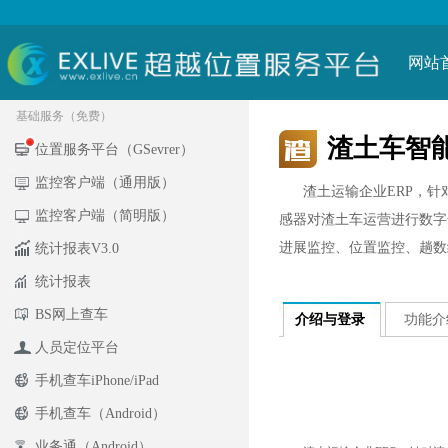
网站
基础服务（免费）
渣土车智
位置服务平台（GSevrer）
监控客户端（通用版）
渣土运输企业ERP，针对
监控客户端（简明版）
感器对渣土车运营进行数字
进展监控、位置监控、趟数
统计报表V3.0
统计报表
BS网上查车
介绍与登录
功能介
人员定位平台
手机查车iPhone/iPad
手机查车（Android）
业务通（Android）