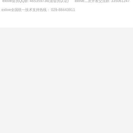
exlive会员QQ群: 465359736(需会员认证) exlive二次开发交流群: 335061247
exlive全国统一技术支持热线： 029-88443911