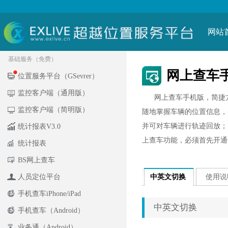
网站
基础服务（免费）
网上查车
位置服务平台（GSevrer）
监控客户端（通用版）
网上查车手机版，简捷方
监控客户端（简明版）
随地掌握车辆的位置信息，
并可对车辆进行轨迹回放；
统计报表V3.0
上查车功能，必须首先开通G
统计报表
BS网上查车
人员定位平台
中英文切换
使用说
手机查车iPhone/iPad
中英文切换
手机查车（Android）
业务通（Android）