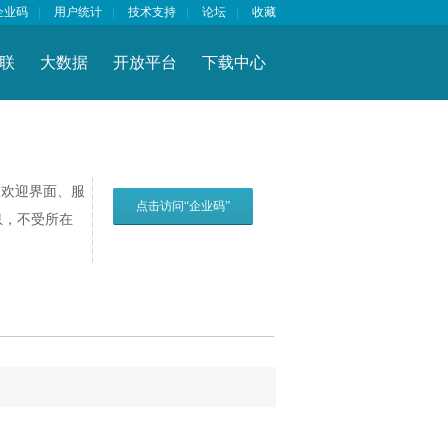
企业码
|
用户统计
|
技术支持
|
论坛
|
收藏
联
大数据
开放平台
下载中心
欢迎界面、服
点击访问“企业码”
息，不受所在